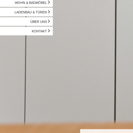
WOHN & BADMÖBEL
LADENBAU & TÜREN
ÜBER UNS
KONTAKT